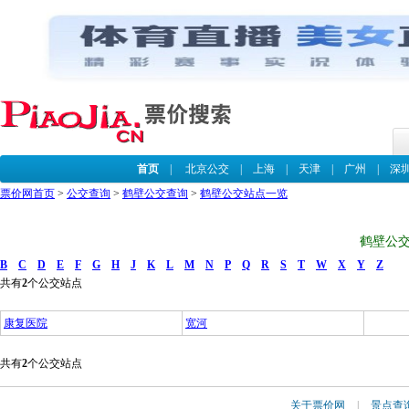
首页
|
北京公交
|
上海
|
天津
|
广州
|
深
票价网首页
>
公交查询
>
鹤壁公交查询
>
鹤壁公交站点一览
鹤壁公交
B
C
D
E
F
G
H
J
K
L
M
N
P
Q
R
S
T
W
X
Y
Z
共有
2
个公交站点
康复医院
宽河
共有
2
个公交站点
关于票价网
|
景点查