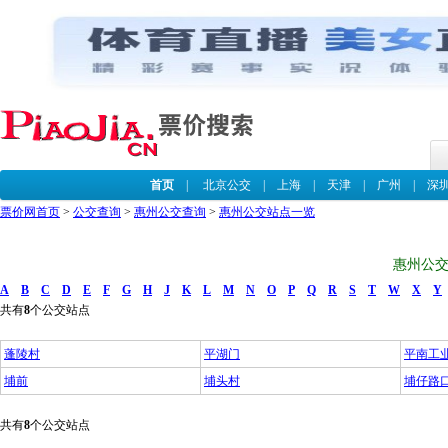
首页
|
北京公交
|
上海
|
天津
|
广州
|
深
票价网首页
>
公交查询
>
惠州公交查询
>
惠州公交站点一览
惠州公交
A
B
C
D
E
F
G
H
J
K
L
M
N
O
P
Q
R
S
T
W
X
Y
共有
8
个公交站点
蓬陵村
平湖门
平南工
埔前
埔头村
埔仔路
共有
8
个公交站点