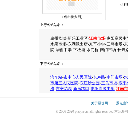
运行
（点击看大图）
上行各站站名：
惠州监狱-新乐工业区-
江南市场
-惠阳高级中
水果市场-东湖派出所-东平小学-三鸟市场-
院-华侨中学-下板塘-水门桥-南门市场-长寿
下行各站站名：
汽车站
-
市中心人民医院
-
长寿路
-
南门市场
-
水
市第三人民医院
-
东江沙公园
-
三鸟市场
-
东平
湾
-
东安花园
-
新乐路口
-
惠阳高级中学
-
江南市
关于票价网
|
景点查
© 2006-2020 piaojia.cn, all rights reserv