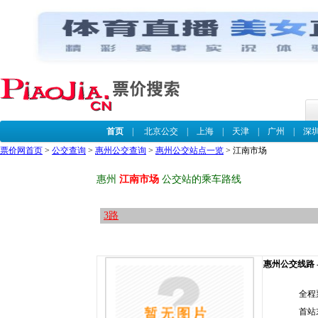
首页
|
北京公交
|
上海
|
天津
|
广州
|
深
票价网首页
>
公交查询
>
惠州公交查询
>
惠州公交站点一览
> 江南市场
惠州
江南市场
公交站的乘车路线
3路
惠州公交线路 -
全程
首站