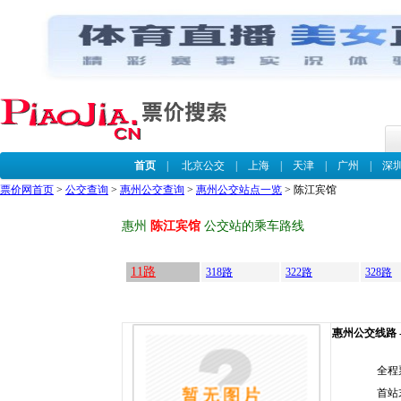
首页
|
北京公交
|
上海
|
天津
|
广州
|
深
票价网首页
>
公交查询
>
惠州公交查询
>
惠州公交站点一览
> 陈江宾馆
惠州
陈江宾馆
公交站的乘车路线
11路
318路
322路
328路
惠州公交线路 --
全程
首站