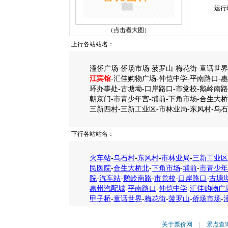
运行
（点击看大图）
上行各站站名：
潼侨广场-侨场市场-菠罗山-梅花街-童话世界
江宾馆
-汇佳购物广场-仲恺中学-平南路口-
环办事处-古塘坳-口岸路口-市党校-鹅岭南路
朝京门-市青少年宫-埔前-下角市场-合生大
三新四村-三新工业区-市林业局-东风村-乌石
下行各站站名：
火车站
-
乌石村
-
东风村
-
市林业局
-
三新工业区
民医院
-
合生大桥北
-
下角市场
-
埔前
-
市青少年
院
-
汽车站
-
鹅岭南路
-
市党校
-
口岸路口
-
古塘
惠州汽配城
-
平南路口
-
仲恺中学
-
汇佳购物广
甲子桥
-
童话世界
-
梅花街
-
菠罗山
-
侨场市场
-
关于票价网
|
景点查