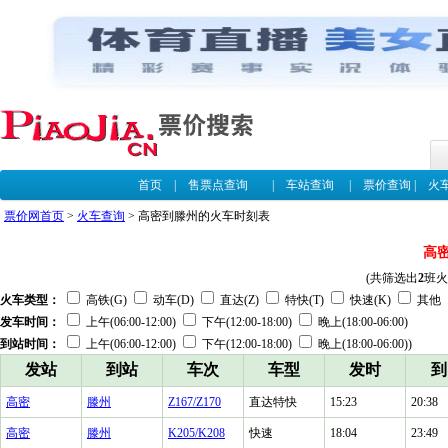
首页
|
售票点查询
|
车站查询
|
票价查询
|
火
票价网首页
>
火车查询
> 高密到滕州的火车时刻表
高
(共筛选出
2
班火
火车类型：
高铁(G)
动车(D)
直达(Z)
特快(T)
快速(K)
其他
发车时间：
上午(06:00-12:00)
下午(12:00-18:00)
晚上(18:00-06:00)
到站时间：
上午(06:00-12:00)
下午(12:00-18:00)
晚上(18:00-06:00))
发站
到站
车次
车型
发时
到
高密
滕州
Z167/Z170
直达特快
15:23
20:38
高密
滕州
K205/K208
快速
18:04
23:49