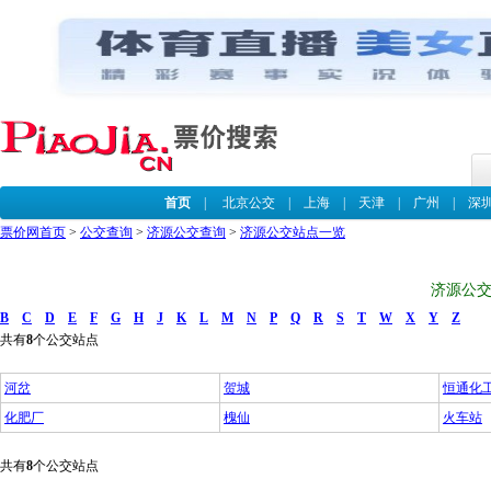
首页
|
北京公交
|
上海
|
天津
|
广州
|
深
票价网首页
>
公交查询
>
济源公交查询
>
济源公交站点一览
济源公交
B
C
D
E
F
G
H
J
K
L
M
N
P
Q
R
S
T
W
X
Y
Z
共有
8
个公交站点
河岔
贺城
恒通化
化肥厂
槐仙
火车站
共有
8
个公交站点