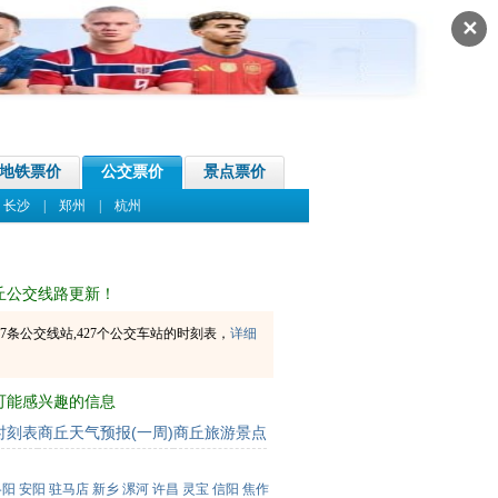
✕
地铁票价
公交票价
景点票价
|
长沙
|
郑州
|
杭州
丘公交线路更新！
7条公交线站,427个公交车站的时刻表，
详细
可能感兴趣的信息
时刻表
商丘天气预报(一周)
商丘旅游景点
洛阳
安阳
驻马店
新乡
漯河
许昌
灵宝
信阳
焦作