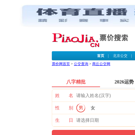
首页
|
北京公交
票价网首页
>
公交查询
>
商丘公交网
八字精批
2026运势
姓 名
性 别
男
女
生 日