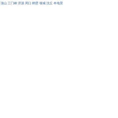
平顶山
三门峡
济源
周口
鹤壁
项城
沈丘
本地景