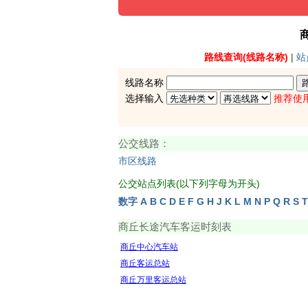
路线查询(线路名称)
|
站
线路名称
选择输入
推荐使
公交线路：
市区线路
公交站点列表(以下列字母为开头)
数字
A
B
C
D
E
F
G
H
J
K
L
M
N
P
Q
R
S
T
商丘长途汽车客运时刻表
商丘中心汽车站
商丘客运总站
商丘万里客运总站