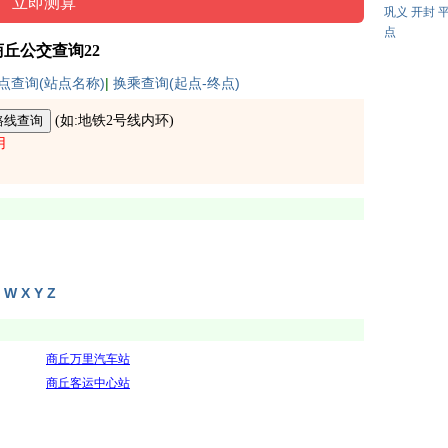
巩义
开封
点
商丘公交查询22
点查询(站点名称)
|
换乘查询(起点-终点)
(如:
地铁2号线内环
)
用
W
X
Y
Z
商丘万里汽车站
商丘客运中心站