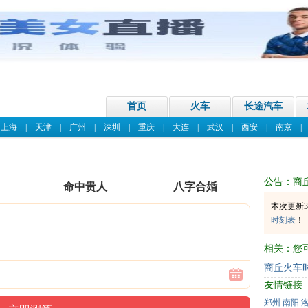
首页
火车
长途汽车
|
上海
|
天津
|
广州
|
深圳
|
重庆
|
大连
|
武汉
|
西安
|
南京
公告：商
命中贵人
八字合婚
本次更新3
时刻表
！
相关：您
商丘火车
友情链接
郑州
南阳