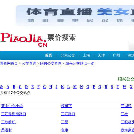
首页
|
北京公交
|
上海
|
天津
|
广州
|
深
票价网首页
>
公交查询
>
绍兴公交查询
>
绍兴公交站点一览
绍兴公交
&
A
B
C
D
E
F
G
H
J
K
L
M
N
O
P
Q
R
S
T
W
X
共有
117
个公交站点
蕺山中心小学
楝树下
三湖泾
三江路海南路口
三江路口
三社
三欣纺织
三星
三眼桥
桑港村
色康
森海豪