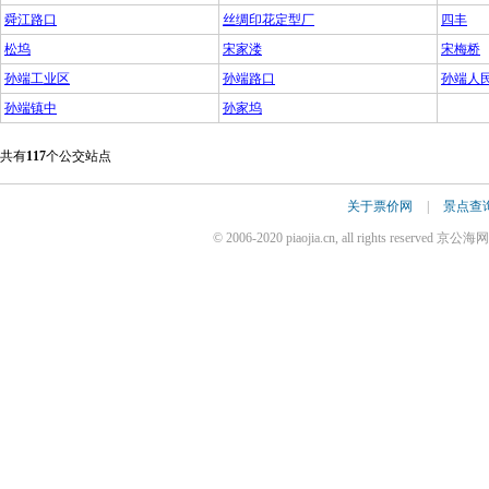
舜江路口
丝绸印花定型厂
四丰
松坞
宋家溇
宋梅桥
孙端工业区
孙端路口
孙端人
孙端镇中
孙家坞
共有
117
个公交站点
关于票价网
|
景点查
© 2006-2020 piaojia.cn, all rights reserv