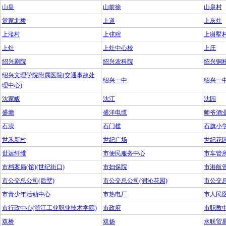
山皇
山前徐
山泉村
赏家北桥
上道
上灰灶
上溇村
上弦腔
上谢墅
上灶
上灶中心校
上庄
绍兴剧院
绍兴农科院
绍兴铜
绍兴文理学院附属医院(交通事故处
绍兴一中
绍兴一
理中心)
沈家畈
沈江
沈园
盛塘
盛洋电缆
师爷酒
石渎
石门槛
石旗小
世禾新村
世纪广场
世纪花
世运纤维
市便民服务中心
市车管
市档案局(馆)(世纪街口)
市妇保院
市港航
市公交总公司(后墅)
市公交总公司(润沁花园)
市公交总
市青少年活动中心
市热电厂
市人民医
市行政中心(浙江工业职业技术学院)
市政府
市职教
双桥
双扬
水联贸易