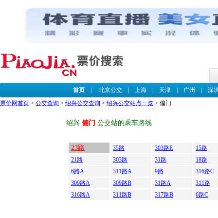
首页
|
北京公交
|
上海
|
天津
|
广州
|
深
票价网首页
>
公交查询
>
绍兴公交查询
>
绍兴公交站点一览
> 偏门
绍兴
偏门
公交站的乘车路线
23路
35路
303路E
15路
21路
303路
31路
18路
6路A
311路A
9路
316路C
309路A
309路B
31路A
311路
316路A
311路B
317路B
6路C