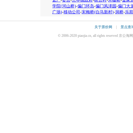
套厂
-
娄宫
-
兰亭镇政府
-
联合村
-
木栅桥
-
金家
学院(河山桥)
-
偏门环岛
-
偏门风泽园
-
偏门大
广场)
-
移动公司
-
宋梅桥(白马新村)
-
洞桥
-
乐
关于票价网
|
景点查
© 2006-2020 piaojia.cn, all rights reserv