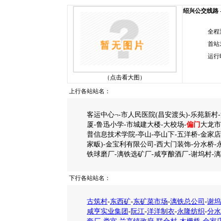
绍兴公交线路 --
全程
首站
运行
（点击看大图）
上行各站站名：
客运中心¬-市人民医院(昌安渡头)-乐苑新村-
厦-鲁迅小学-市城建大楼-大校场-
偏门
大龙市
普信息技术学院-亭山-亭山下-五洋桥-金家店
家畈)-金宝利有限公司-西大门装饰-分水桥-
铁球磨厂-漓铁选矿厂-咸亨酿酒厂-谢坞村-
下行各站站名：
古筑村
-
东西矿
-
东矿菜市场
-
漓铁总公司
-
谢坞
咸亨实业集团
-
阮江
-
洋洋制衣
-
永隆纺织
-
分水