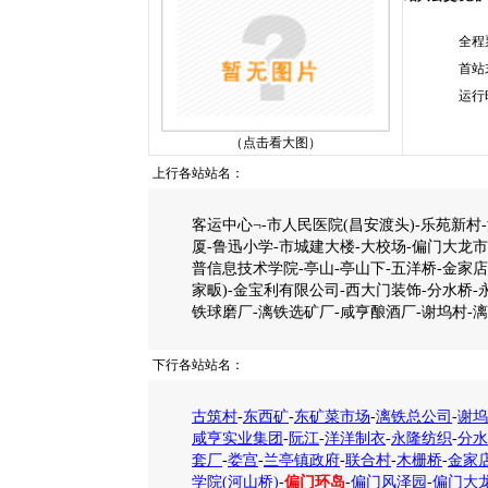
全程
首站
运行
（点击看大图）
上行各站站名：
客运中心¬-市人民医院(昌安渡头)-乐苑新村-
厦-鲁迅小学-市城建大楼-大校场-偏门大龙市
普信息技术学院-亭山-亭山下-五洋桥-金家店
家畈)-金宝利有限公司-西大门装饰-分水桥-
铁球磨厂-漓铁选矿厂-咸亨酿酒厂-谢坞村-
下行各站站名：
古筑村
-
东西矿
-
东矿菜市场
-
漓铁总公司
-
谢坞
咸亨实业集团
-
阮江
-
洋洋制衣
-
永隆纺织
-
分水
套厂
-
娄宫
-
兰亭镇政府
-
联合村
-
木栅桥
-
金家
学院(河山桥)
-
偏门环岛
-
偏门风泽园
-
偏门大