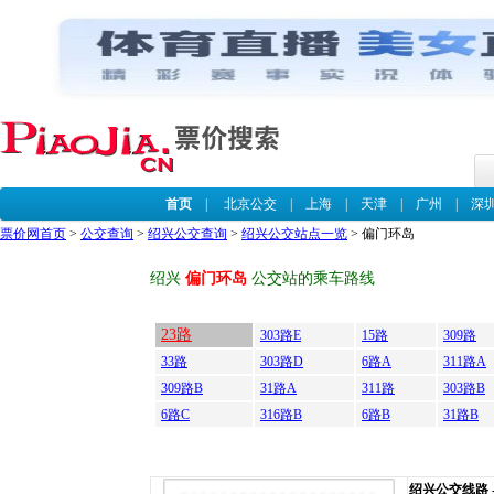
首页
|
北京公交
|
上海
|
天津
|
广州
|
深
票价网首页
>
公交查询
>
绍兴公交查询
>
绍兴公交站点一览
> 偏门环岛
绍兴
偏门环岛
公交站的乘车路线
23路
303路E
15路
309路
33路
303路D
6路A
311路A
309路B
31路A
311路
303路B
6路C
316路B
6路B
31路B
绍兴公交线路 --