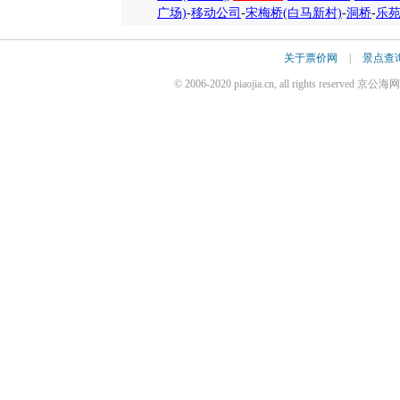
广场)
-
移动公司
-
宋梅桥(白马新村)
-
洞桥
-
乐
关于票价网
|
景点查
© 2006-2020 piaojia.cn, all rights reserv