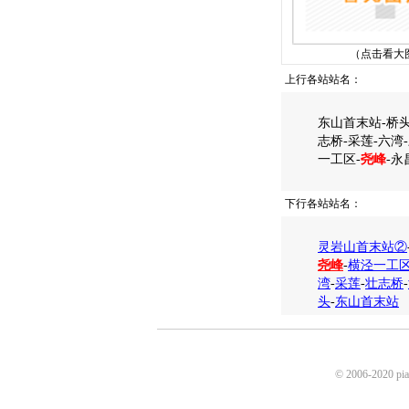
（点击看大
上行各站站名：
东山首末站-桥头
志桥-采莲-六湾
一工区-
尧峰
-
下行各站站名：
灵岩山首末站②
尧峰
-
横泾一工
湾
-
采莲
-
壮志桥
-
头
-
东山首末站
© 2006-2020 p