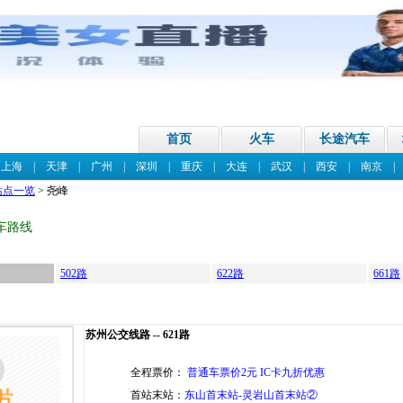
首页
火车
长途汽车
|
上海
|
天津
|
广州
|
深圳
|
重庆
|
大连
|
武汉
|
西安
|
南京
站点一览
> 尧峰
车路线
502路
622路
661路
苏州公交线路 -- 621路
全程票价：
普通车票价2元 IC卡九折优惠
首站末站：
东山首末站-灵岩山首末站②