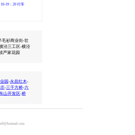
0-19：20 行车
羊毛衫商业街-壮
-横泾三工区-横泾
木渎严家花园
业园
-
永昌红木
-
浦庄
-
三千方桥
-
六
东山开发区
-
桥
m9@hotmail.com