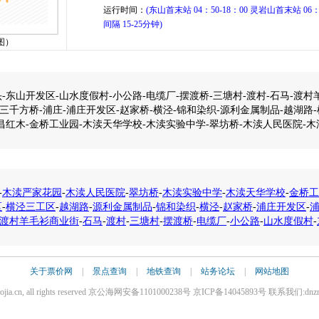
运行时间：
(东山首末站 04：50-18：00 灵岩山首末站 06：1
间隔 15-25分钟)
图）
-东山开发区-山水度假村-小公路-电缆厂-摆渡桥-三塘村-渡村-石马-渡村
-三千方桥-浦庄-浦庄开发区-赵家桥-横泾-锦和染织-源利金属制品-越湖路
永昌红木-金桥工业园-木渎天华学校-木渎实验中学-翠坊桥-木渎人民医院-
-
木渎严家花园
-
木渎人民医院
-
翠坊桥
-
木渎实验中学
-
木渎天华学校
-
金桥工
区
-
横泾三工区
-
越湖路
-
源利金属制品
-
锦和染织
-
横泾
-
赵家桥
-
浦庄开发区
-
渡村羊毛衫商业街
-
石马
-
渡村
-
三塘村
-
摆渡桥
-
电缆厂
-
小公路
-
山水度假村
-
关于票价网
|
景点查询
|
地铁查询
|
站务论坛
|
网站地图
iaojia.cn, all rights reserved 京公海网安备1101000238号 京ICP备14045893号 联系我们:dnz