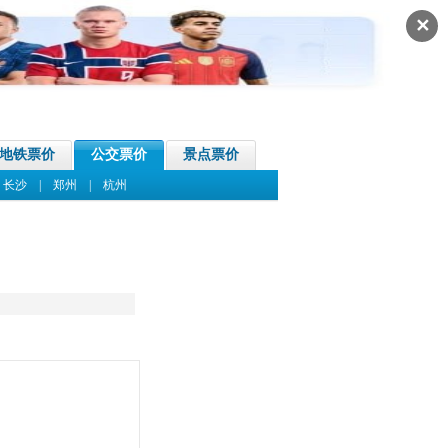
✕
地铁票价
公交票价
景点票价
|
长沙
|
郑州
|
杭州