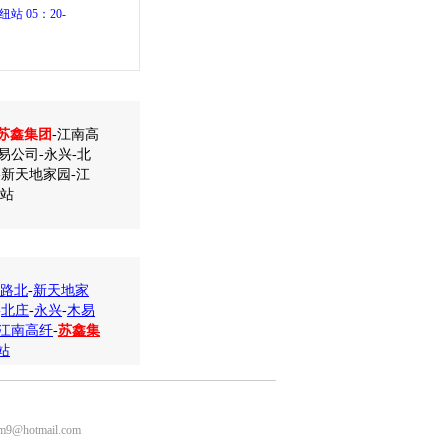
站 05：20-
苏鑫集团
-江南高
易公司-永兴-北
-新天地家园-江
纽站
路北
-
新天地家
-
北庄
-
永兴
-
木易
江南高纤
-
苏鑫集
站
m9@hotmail.com