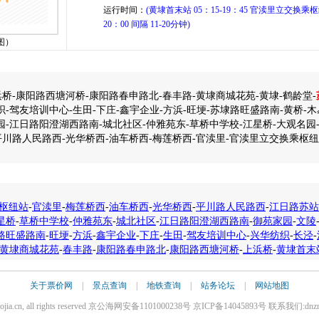
运行时间：
(黄埭首末站 05：15-19：45 官渎里立交换乘枢纽
20：00 间隔 11-20分钟)
图）
桥-康阳路西塘河桥-康阳路春申路北-春丰路-黄埭商城花苑-黄埭-鹤龄堂-
织-驾友培训中心-生田-下庄-鑫宇企业-方浜-旺埂-苏埭路旺盛路南-黄桥-木
园-江日路阳澄湖西路南-城北社区-仲雅苑东-草桥中学校-江星桥-大观名园
平川路人民路西-光华桥西-油车桥西-梅莲桥西-官渎里-官渎里立交换乘枢
枢纽站
-
官渎里
-
梅莲桥西
-
油车桥西
-
光华桥西
-
平川路人民路西
-
江日路苏站
星桥
-
草桥中学校
-
仲雅苑东
-
城北社区
-
江日路阳澄湖西路南
-
御苑家园
-
文陵
路旺盛路南
-
旺埂
-
方浜
-
鑫宇企业
-
下庄
-
生田
-
驾友培训中心
-
兴华纺织
-
长泾
-
黄埭商城花苑
-
春丰路
-
康阳路春申路北
-
康阳路西塘河桥
-
上浜桥
-
黄埭首末
关于票价网
|
景点查询
|
地铁查询
|
站务论坛
|
网站地图
iaojia.cn, all rights reserved 京公海网安备1101000238号 京ICP备14045893号 联系我们:dnz