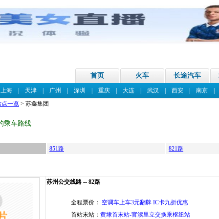
首页
火车
长途汽车
|
上海
|
天津
|
广州
|
深圳
|
重庆
|
大连
|
武汉
|
西安
|
南京
站点一览
> 苏鑫集团
的乘车路线
851路
821路
苏州公交线路 -- 82路
全程票价：
空调车上车3元翻牌 IC卡九折优惠
首站末站：
黄埭首末站-官渎里立交换乘枢纽站