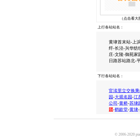
（点击看大
上行各站站名：
黄埭首末站-上浜
纤-长泾-兴华纺
庄-文陵-御苑家
日路苏站路北-
下行各站站名：
官渎里立交换乘
园
-
大观名园
-
江
公司
-
黄桥
-
苏埭
团
-
鹤龄堂
-
黄埭
-
© 2006-2020 p