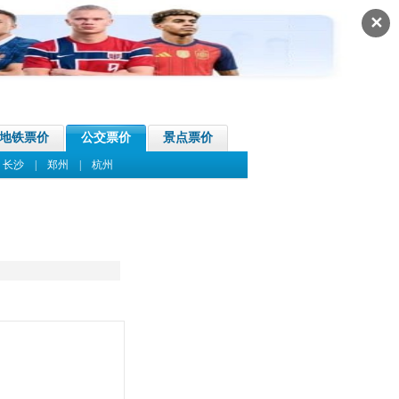
✕
地铁票价
公交票价
景点票价
|
长沙
|
郑州
|
杭州