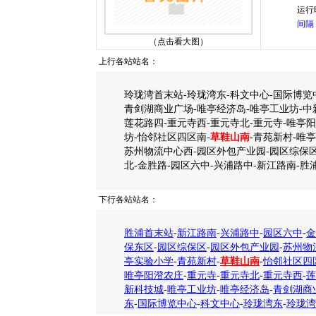
运行
间隔 
（点击看大图）
上行各站站名：
玲珑湾首末站-玲珑湾东-科文中心-国际博览
青剑湖商业广场-唯亭经济岛-唯亭工业坊-中
莲花路四-重元寺西-重元寺北-重元寺-唯亭
坊-怡邻社区四区南-
草鞋山南
-青苑新村-唯
苏州物流中心西-园区外包产业园-园区综保区
北-金胜路-园区六中-兴浦路中-新江路南-胜
下行各站站名：
胜浦首末站
-
新江路南
-
兴浦路中
-
园区六中
-
金
保东区
-
园区综保区
-
园区外包产业园
-
苏州物
亭实验小学
-
青苑新村
-
草鞋山南
-
怡邻社区四
唯亭阳澄农庄
-
重元寺
-
重元寺北
-
重元寺西
-
莲
新科技城
-
唯亭工业坊
-
唯亭经济岛
-
青剑湖商
东
-
国际博览中心
-
科文中心
-
玲珑湾东
-
玲珑湾