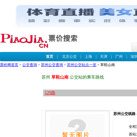
首页
|
北京公交
|
上海
|
天津
|
广州
|
深
票价网首页
>
公交查询
>
苏州公交查询
>
苏州公交站点一览
> 草鞋山南
苏州
草鞋山南
公交站的乘车路线
129路
苏州公交线路 --
全程
首站