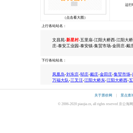
运行
（点击看大图）
上行各站站名：
文昌苑-
新星村
-五里庙-江阳大桥西-江阳大桥
庄-泰安工业园-泰安镇-集贸市场-金田庄-戴
下行各站站名：
凤凰岛
-
刘东庄
-
邬庄
-
戴庄
-
金田庄
-
集贸市场
-
万福大队
-
三叉汪
-
江阳大桥东
-
江阳大桥西
-
五
关于票价网
|
景点查
© 2006-2020 piaojia.cn, all rights reserv