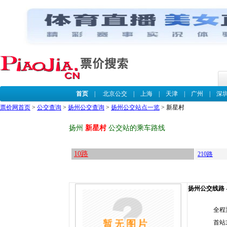
首页
|
北京公交
|
上海
|
天津
|
广州
|
深
票价网首页
>
公交查询
>
扬州公交查询
>
扬州公交站点一览
> 新星村
扬州
新星村
公交站的乘车路线
10路
210路
扬州公交线路 --
全程
首站