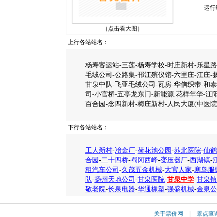
运行
（点击看大图）
上行各站站名：
杨寿客运站-三莲-杨寿学校-时庄新村-乐星路
毛绒公司-公路集-邗江殡仪馆-六里庄-江庄-
甘泉中队-飞亚毛绒公司-瓦房-华信织带-和
司-小官桥-五亭龙东门-新能源.花样年华-江
百合园-念四新村-梅庄新村-人民大厦(中医院
下行各站站名：
工人新村
-
冶金厂
-
荷花池公园
-
苏北医院
-
仙鹤
合园
-
二十四桥
-
蜀冈西峰
-
变压器厂
-
西湖镇
-
租汽车公司
-
久茂五金机械
-
大官人家
-
寒鸟服
队
-
扬州天地公司
-
甘泉医院
-
甘泉中学
-
甘泉镇
敬老院
-
长泉电器
-
华通橡塑
-
强盛机械
-
金泉公
关于票价网
|
景点查