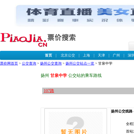
首页
|
北京公交
|
上海
|
天津
|
广州
|
深
票价网首页
>
公交查询
>
扬州公交查询
>
扬州公交站点一览
> 甘泉中学
扬州
甘泉中学
公交站的乘车路线
107路
扬州公交线路 --
全程
首站