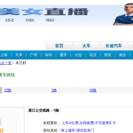
首页
火车
长途汽车
|
上海
|
天津
|
广州
|
深圳
|
重庆
|
大连
|
武汉
|
西安
|
南京
站点一览
> 木兰村
乘车路线
32路
3路
18路
湛江公交线路 -- 9路
全程票价：
上车4元/票,分段收费,不可使用IC卡
首站末站：
海上城市-湖光岩东门