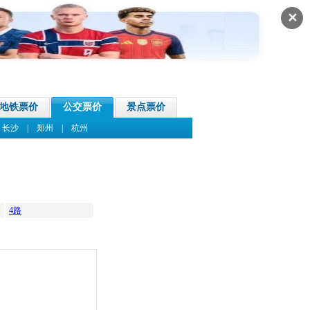
✕
地铁票价
公交票价
景点票价
|
长沙
|
郑州
|
杭州
4路