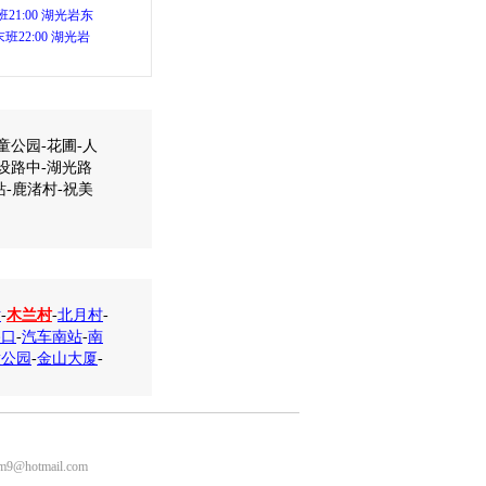
21:00 湖光岩东
末班22:00 湖光岩
童公园-花圃-人
设路中-湖光路
站-鹿渚村-祝美
站
-
木兰村
-
北月村
-
路口
-
汽车南站
-
南
童公园
-
金山大厦
-
m9@hotmail.com