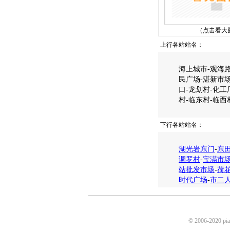
（点击看大
上行各站站名：
海上城市-观海路
民广场-湛新市场
口-龙划村-化工
村-临东村-临西
下行各站站名：
湖光岩东门
-
东
调罗村
-
宝满市
站批发市场
-
荷
时代广场
-
市二
© 2006-2020 p