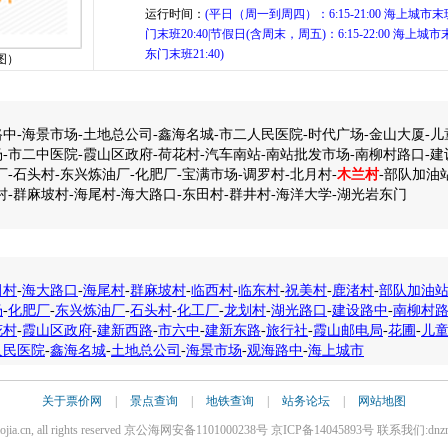
运行时间：
(平日（周一到周四）：6:15-21:00 海上城市末班
门末班20:40|节假日(含周末，周五)：6:15-22:00 海上城市
东门末班21:40)
图）
中-海景市场-土地总公司-鑫海名城-市二人民医院-时代广场-金山大厦-儿
-市二中医院-霞山区政府-荷花村-汽车南站-南站批发市场-南柳村路口-建
厂-石头村-东兴炼油厂-化肥厂-宝满市场-调罗村-北月村-
木兰村
-部队加油
村-群麻坡村-海尾村-海大路口-东田村-群井村-海洋大学-湖光岩东门
田村
-
海大路口
-
海尾村
-
群麻坡村
-
临西村
-
临东村
-
祝美村
-
鹿渚村
-
部队加油
场
-
化肥厂
-
东兴炼油厂
-
石头村
-
化工厂
-
龙划村
-
湖光路口
-
建设路中
-
南柳村
花村
-
霞山区政府
-
建新西路
-
市六中
-
建新东路
-
旅行社
-
霞山邮电局
-
花圃
-
儿
人民医院
-
鑫海名城
-
土地总公司
-
海景市场
-
观海路中
-
海上城市
关于票价网
|
景点查询
|
地铁查询
|
站务论坛
|
网站地图
iaojia.cn, all rights reserved 京公海网安备1101000238号 京ICP备14045893号 联系我们:dnz