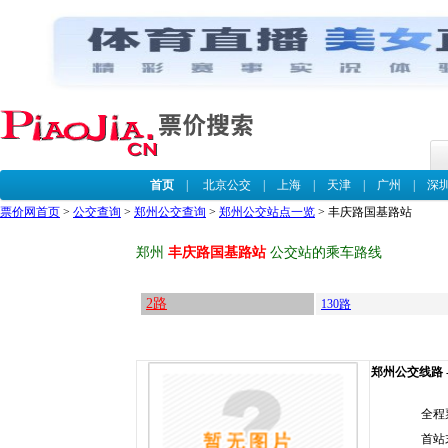
首页
|
北京公交
|
上海
|
天津
|
广州
|
深
票价网首页
>
公交查询
>
郑州公交查询
>
郑州公交站点一览
> 丰庆路国基路站
郑州
丰庆路国基路站
公交站的乘车路线
2路
130路
郑州公交线路 -
全程
首站