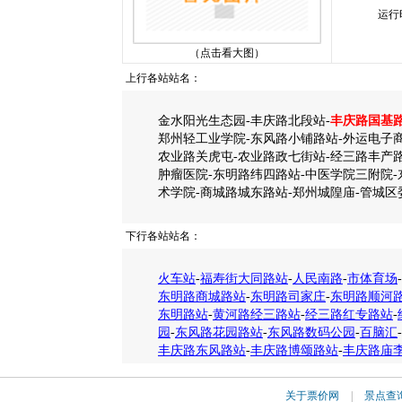
运行
（点击看大图）
上行各站站名：
金水阳光生态园-丰庆路北段站-
丰庆路国基
郑州轻工业学院-东风路小铺路站-外运电子商
农业路关虎屯-农业路政七街站-经三路丰产路
肿瘤医院-东明路纬四路站-中医学院三附院-
术学院-商城路城东路站-郑州城隍庙-管城区
下行各站站名：
火车站
-
福寿街大同路站
-
人民南路
-
市体育场
-
东明路商城路站
-
东明路司家庄
-
东明路顺河
东明路站
-
黄河路经三路站
-
经三路红专路站
-
园
-
东风路花园路站
-
东风路数码公园
-
百脑汇
-
丰庆路东风路站
-
丰庆路博颂路站
-
丰庆路庙
关于票价网
|
景点查