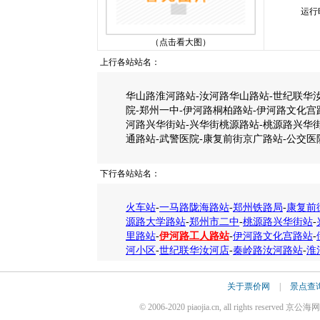
运行
（点击看大图）
上行各站站名：
华山路淮河路站-汝河路华山路站-世纪联华汝
院-郑州一中-伊河路桐柏路站-伊河路文化宫
河路兴华街站-兴华街桃源路站-桃源路兴华街
通路站-武警医院-康复前街京广路站-公交医
下行各站站名：
火车站
-
一马路陇海路站
-
郑州铁路局
-
康复前
源路大学路站
-
郑州市二中
-
桃源路兴华街站
-
里路站
-
伊河路工人路站
-
伊河路文化宫路站
-
河小区
-
世纪联华汝河店
-
秦岭路汝河路站
-
淮
关于票价网
|
景点查
© 2006-2020 piaojia.cn, all rights reserv