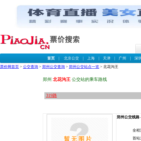
首页
|
北京公交
|
上海
|
天津
|
广州
|
深
票价网首页
>
公交查询
>
郑州公交查询
>
郑州公交站点一览
> 北花沟王
郑州
北花沟王
公交站的乘车路线
319路
郑州公交线路 --
全程
首站