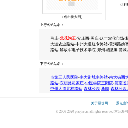
运行
（点击看大图）
上行各站站名：
弓庄-
北花沟王
-安庄西-黑庄-庆丰农化市场-
大道农业路站-中州大道红专路站-黄河路姚寨
路站-解放军电子技术学院-郑州城隍庙-管城
下行各站站名：
市第三人民医院
-
南大街城南路站
-
南大街西
路站
-
东明路司家庄
-
中医学院三附院
-
河南省
中州大道北林路站
-
森林公园
-
桑园
-
森林公园
关于票价网
|
景点查
© 2006-2020 piaojia.cn, all rights reserv