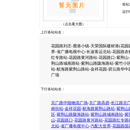
首站
运行
（点击看大图）
上行各站站名：
花园路刘庄-鹿港小镇-天荣国际建材港(花园路
界-省广播电视中心-长途客运北站-花园路农
红专路站-花园路黄河路站-花园路口-紫荆山
荆山路城南路站-紫荆山路陇海路站-紫竹小
站-航海路紫荆山路站-金祥花园-碧云路华中
广场
下行各站站名：
京广路中陆物流广场
-
京广路高砦
-
长江路京
南街站
-
金祥花园
-
航海路紫荆山路站
-
紫荆山
区
-
紫荆山路陇海路站
-
紫荆山路城南路站
-
紫
山
-
花园路口
-
花园路黄河路站
-
花园路红专路
北站
-
省广播电视中心
-
汽配大世界
-
花园路国