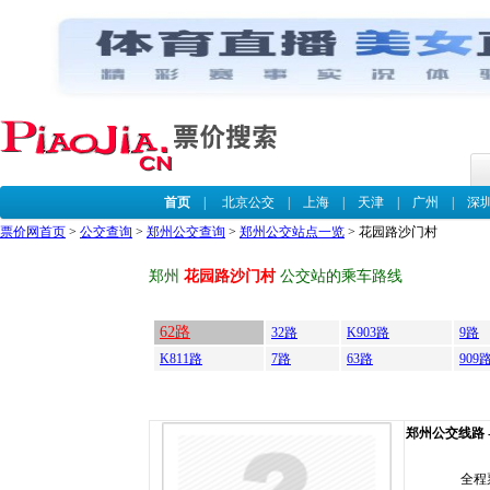
首页
|
北京公交
|
上海
|
天津
|
广州
|
深
票价网首页
>
公交查询
>
郑州公交查询
>
郑州公交站点一览
> 花园路沙门村
郑州
花园路沙门村
公交站的乘车路线
62路
32路
K903路
9路
K811路
7路
63路
909
郑州公交线路 --
全程