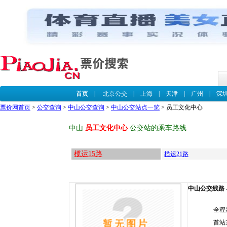
首页
|
北京公交
|
上海
|
天津
|
广州
|
深
票价网首页
>
公交查询
>
中山公交查询
>
中山公交站点一览
> 员工文化中心
中山
员工文化中心
公交站的乘车路线
榄运15路
榄运21路
中山公交线路 -
全程
首站