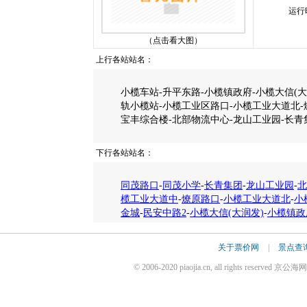
运行
（点击看大图）
上行各站站名：
小榄车站-升平东路-小榄镇政府-小榄大信(大
轨小榄站-小榄工业区路口-小榄工业大道北-
宝丰综合楼-北部物流中心-龙山工业园-长青
下行各站站名：
同茂路口
-
同茂小学
-
长青集团
-
龙山工业园
-
北
榄工业大道中
-
燎原路口
-
小榄工业大道北
-
小
金城
-
民安中路2
-
小榄大信(大润发)
-
小榄镇政
关于票价网
|
景点查
© 2006-2020 piaojia.cn, all rights reserv