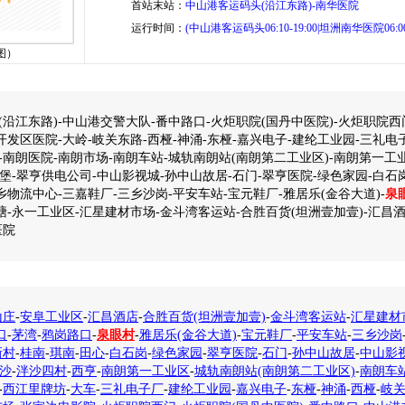
首站末站：
中山港客运码头(沿江东路)-南华医院
运行时间：
(中山港客运码头06:10-19:00|坦洲南华医院06:00-
图）
沿江东路)-中山港交警大队-番中路口-火炬职院(国丹中医院)-火炬职院西
开发区医院-大岭-岐关东路-西桠-神涌-东桠-嘉兴电子-建纶工业园-三礼电
11)-南朗医院-南朗市场-南朗车站-城轨南朗站(南朗第二工业区)-南朗第一工
西堡-翠亨供电公司-中山影视城-孙中山故居-石门-翠亨医院-绿色家园-白石岗
乡物流中心-三嘉鞋厂-三乡沙岗-平安车站-宝元鞋厂-雅居乐(金谷大道)-
泉
塘-永一工业区-汇星建材市场-金斗湾客运站-合胜百货(坦洲壹加壹)-汇昌酒
医院
山庄
-
安阜工业区
-
汇昌酒店
-
合胜百货(坦洲壹加壹)
-
金斗湾客运站
-
汇星建材
口
-
茅湾
-
鸦岗路口
-
泉眼村
-
雅居乐(金谷大道)
-
宝元鞋厂
-
平安车站
-
三乡沙岗
新村
-
桂南
-
琪南
-
田心
-
白石岗
-
绿色家园
-
翠亨医院
-
石门
-
孙中山故居
-
中山影
沙
-
泮沙四村
-
西亨
-
南朗第一工业区
-
城轨南朗站(南朗第二工业区)
-
南朗车
-
西江里牌坊
-
大车
-
三礼电子厂
-
建纶工业园
-
嘉兴电子
-
东桠
-
神涌
-
西桠
-
岐