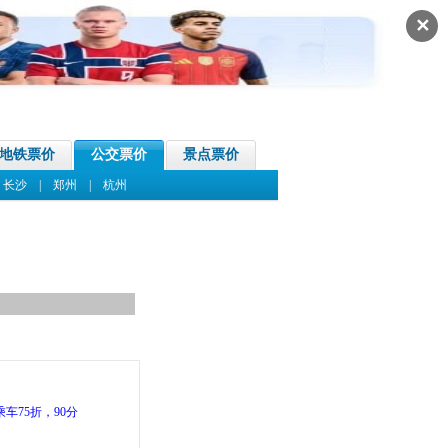
✕
地铁票价
公交票价
景点票价
|
长沙
|
郑州
|
杭州
车75折，90分