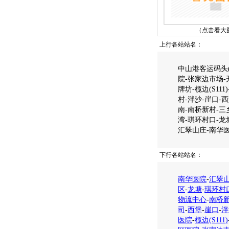
（点击看大
上行各站站名：
中山港客运码头(
院-张家边市场-
牌坊-榄边(S1
村-泮沙-崖口-
南-南桥新村-三
湾-琪环村口-龙
汇翠山庄-南华
下行各站站名：
南华医院
-
汇翠
区
-
龙塘
-
琪环村
物流中心
-
南桥
司
-
西堡
-
崖口
-
泮
医院
-
榄边(S111)