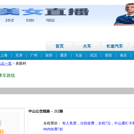
首页
火车
长途汽车
|
上海
|
天津
|
广州
|
深圳
|
重庆
|
大连
|
武汉
|
西安
|
南京
站点一览
> 泉眼村
乘车路线
中山公交线路 -- 212路
全程票价：
有人售票，分段收费，全程7元，中山通IC卡乘
钟内转乘7折