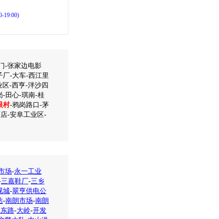
19:00)
门-张家边电影
子厂-大车-西江里
业区-西亨-泮沙四
-田心-琪南-桂
眼村
-鸦岗路口-茅
店-安阜工业区-
市场
-
永一工业
-
三嘉鞋厂
-
三乡
视城
-
翠亨供电公
站
-
南朗市场
-
南朗
关东路
-
大岭
-
开发