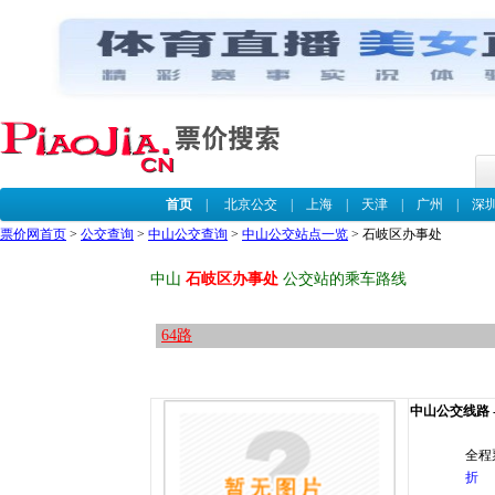
首页
|
北京公交
|
上海
|
天津
|
广州
|
深
票价网首页
>
公交查询
>
中山公交查询
>
中山公交站点一览
> 石岐区办事处
中山
石岐区办事处
公交站的乘车路线
64路
中山公交线路 --
全程
折