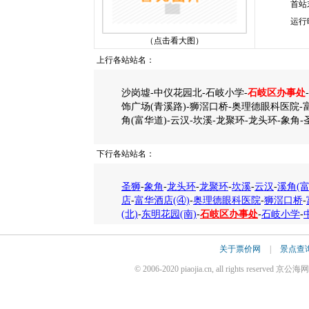
首站
运行
（点击看大图）
上行各站站名：
沙岗墟-中仪花园北-石岐小学-
石岐区办事处
饰广场(青溪路)-狮滘口桥-奥理德眼科医院-
角(富华道)-云汉-坎溪-龙聚环-龙头环-象角-
下行各站站名：
圣狮
-
象角
-
龙头环
-
龙聚环
-
坎溪
-
云汉
-
溪角(富
店
-
富华酒店(④)
-
奥理德眼科医院
-
狮滘口桥
-
(北)
-
东明花园(南)
-
石岐区办事处
-
石岐小学
-
关于票价网
|
景点查
© 2006-2020 piaojia.cn, all rights reserv