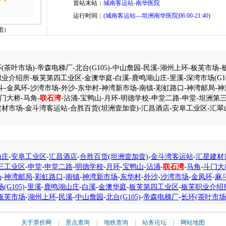
首站末站：
城南客运站-南华医院
运行时间：
(城南客运站—坦洲南华医院|06:00-21:40)
图）
(茶叶市场)-帝森电梯厂-北台(G105)-中山詹园-民溪-湖州上环-板芙市场
业介绍所-板芙第四工业区-金澳华庭-白溪-鹿鸣湖山庄-里溪-深湾市场(G10
斗-金凤环-沙湾市场-外沙-东华村-神湾新市场-南镇-彩虹路口-神湾邮局-
斗门大桥-马角-
联石湾
-沾涌-宝鸭山-月环-明德学校-申堂二路-申堂-坦洲第
材市场-金斗湾客运站-合胜百货(坦洲壹加壹)-汇昌酒店-安阜工业区-汇翠
山庄
-
安阜工业区
-
汇昌酒店
-
合胜百货(坦洲壹加壹)
-
金斗湾客运站
-
汇星建材
三工业区
-
申堂
-
申堂二路
-
明德学校
-
月环
-
宝鸭山
-
沾涌
-
联石湾
-
马角
-
斗门大
场
-
神湾邮局
-
彩虹路口
-
南镇
-
神湾新市场
-
东华村
-
外沙
-
沙湾市场
-
金凤环
-
麻
(G105)
-
里溪
-
鹿鸣湖山庄
-
白溪
-
金澳华庭
-
板芙第四工业区
-
板芙职业介绍
板芙市场
-
湖州上环
-
民溪
-
中山詹园
-
北台(G105)
-
帝森电梯厂
-
长环(茶叶市场
关于票价网
|
景点查询
|
地铁查询
|
站务论坛
|
网站地图