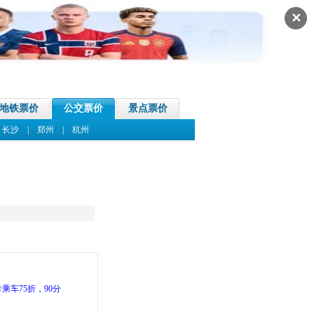
✕
地铁票价
公交票价
景点票价
|
长沙
|
郑州
|
杭州
乘车75折，90分