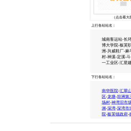
（点击看大
上行各站站名：
城南客运站-长环
博大学院-板芙职
洲-兴威鞋厂-麻
村-神溪-定溪-
一工业区-汇星建
下行各站站名：
南华医院
-
汇翠
区
-
龙塘
-
坦洲第
场村
-
神湾旧市
洲
-
深湾
-
深湾市场
院
-
板芙镇政府
-