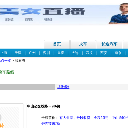
首页
火车
长途汽车
|
上海
|
天津
|
广州
|
深圳
|
重庆
|
大连
|
武汉
|
西安
|
南京
站点一览
> 联石湾
乘车路线
坦洲6路
中山公交线路 -- 206路
全程票价：
有人售票，分段收费，全程5.5元，中山通IC卡
钟内转乘7折