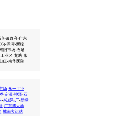
-板芙镇政府-广东
5)-深湾-新绿
神湾旧市场-石场
三工业区-龙塘-永
山庄-南华医院
市场
-
永一工业
桥
-
定溪
-
神溪
-
石
斗
-
兴威鞋厂
-
新绿
所
-
广东博大学
)
-
城南客运站