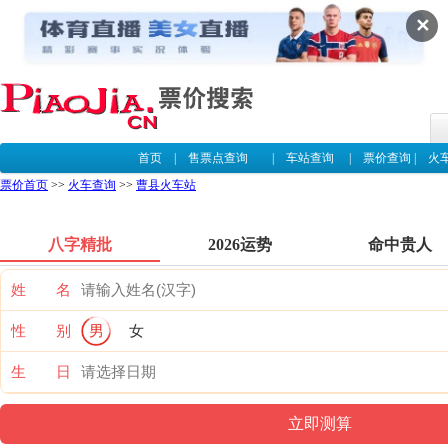
✕
首页
|
售票点查询
|
车站查询
|
票价查询
|
火
票价首页
>>
火车查询
>>
曹县火车站
八字精批
2026运势
命中贵人
姓 名
性 别
男
女
生 日