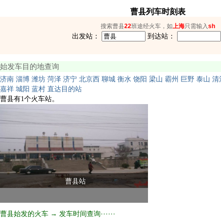
曹县列车时刻表
搜索曹县
22
班途经火车，如
上海
只需输入
sh
出发站：
到达站：
始发车目的地查询
济南
淄博
潍坊
菏泽
济宁
北京西
聊城
衡水
饶阳
梁山
霸州
巨野
泰山
清
嘉祥
城阳
蓝村
直达目的站
曹县有1个火车站。
曹县站
曹县始发的火车 → 发车时间查询······