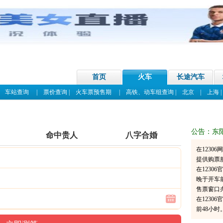
首页
火车
长途汽车
|
车站查询
|
票价查询
|
火车票预售期
|
高铁、动车组查询
|
北京
|
上海
公告：东
命中贵人
八字合婚
在1230
提供购票
在123
晚于开车
售票窗口
在1230
前48小时