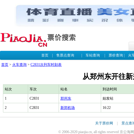
首页
|
售票点查询
|
车站查询
|
票价查询
|
火
首页
>
火车查询
>
C2831次列车时刻表
从郑州东开往新郑
站次
车次
站名
到达时间
1
C2831
郑州东
始发站
2
C2831
新郑机场
16:22
关于票价网
|
景点查
© 2006-2020 piaojia.cn, all rights reserv