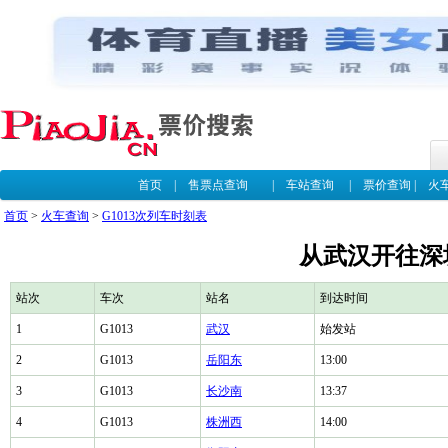
首页
|
售票点查询
|
车站查询
|
票价查询
|
火
首页
>
火车查询
>
G1013次列车时刻表
从武汉开往深圳
站次
车次
站名
到达时间
1
G1013
武汉
始发站
2
G1013
岳阳东
13:00
3
G1013
长沙南
13:37
4
G1013
株洲西
14:00