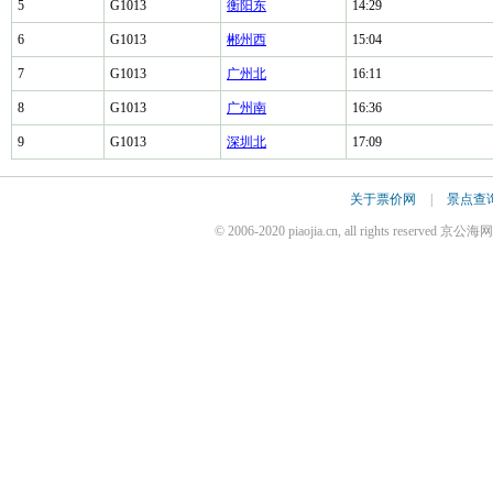
5
G1013
衡阳东
14:29
6
G1013
郴州西
15:04
7
G1013
广州北
16:11
8
G1013
广州南
16:36
9
G1013
深圳北
17:09
关于票价网
|
景点查
© 2006-2020 piaojia.cn, all rights reserv