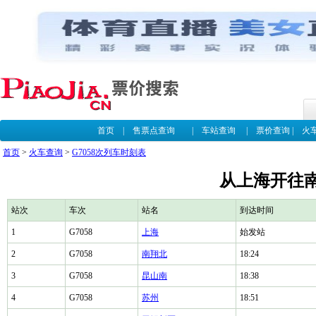
首页
|
售票点查询
|
车站查询
|
票价查询
|
火
首页
>
火车查询
>
G7058次列车时刻表
从上海开往南
站次
车次
站名
到达时间
1
G7058
上海
始发站
2
G7058
南翔北
18:24
3
G7058
昆山南
18:38
4
G7058
苏州
18:51