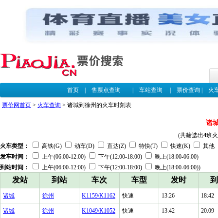
首页
|
售票点查询
|
车站查询
|
票价查询
|
火
票价网首页
>
火车查询
> 诸城到徐州的火车时刻表
诸
(共筛选出
4
班火
火车类型：
高铁(G)
动车(D)
直达(Z)
特快(T)
快速(K)
其他
发车时间：
上午(06:00-12:00)
下午(12:00-18:00)
晚上(18:00-06:00)
到站时间：
上午(06:00-12:00)
下午(12:00-18:00)
晚上(18:00-06:00))
发站
到站
车次
车型
发时
到
诸城
徐州
K1159/K1162
快速
13:26
18:42
诸城
徐州
K1049/K1052
快速
13:42
20:09