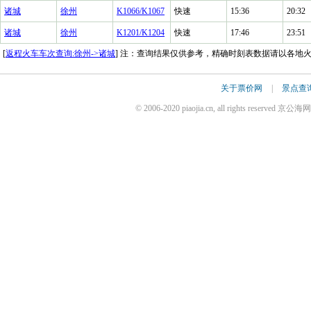
诸城
徐州
K1066/K1067
快速
15:36
20:32
诸城
徐州
K1201/K1204
快速
17:46
23:51
[
返程火车车次查询:徐州->诸城
] 注：查询结果仅供参考，精确时刻表数据请以各地
关于票价网
|
景点查
© 2006-2020 piaojia.cn, all rights reserv