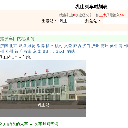
乳山列车时刻表
搜索乳山
8
班途经火车，如
上海
只需输入
sh
出发站：
到达站：
始发车目的地查询
济南
北京
威海
潍坊
淄博
徐州
桃村
文登
廊坊
汉口
胶州
德州
吴桥
青州
州
沧州
新沂
沂南
麻城
临沂北
直达目的站
乳山有1个火车站。
乳山站
乳山始发的火车 → 发车时间查询······