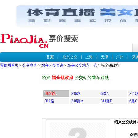
首页
|
北京公交
|
上海
|
天津
|
广州
|
深
票价网首页
>
公交查询
>
绍兴公交查询
>
绍兴公交站点一览
> 福全镇政府
绍兴
福全镇政府
公交站的乘车路线
309路
316路
6路A
311
311路
316路A
311路B
6路C
绍兴公交线路 --
全程