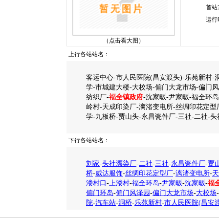
首站
运行
（点击看大图）
上行各站站名：
客运中心-市人民医院(昌安渡头)-乐苑新村-
学-市城建大楼-大校场-偏门大龙市场-偏门风
纺织厂-
福全镇政府
-沈家畈-尹家畈-福全环
岭村-天成印染厂-漓渚变电所-丝绸印花定型
学-九板桥-贾山头-永昌瓷件厂-三社-二社-
下行各站站名：
刘家
-
头社漂染厂
-
二社
-
三社
-
永昌瓷件厂
-
贾
桥
-
威达服饰
-
丝绸印花定型厂
-
漓渚变电所
-
天
溇村口
-
上溇村
-
福全环岛
-
尹家畈
-
沈家畈
-
福
偏门环岛
-
偏门风泽园
-
偏门大龙市场
-
大校场
-
院
-
汽车站
-
洞桥
-
乐苑新村
-
市人民医院(昌安渡