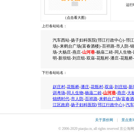
运行
（点击看大图）
上行各站站名：
汽车西站-扬子妇科医院(邗江行政中心)-邗
场)-来鹤台广场(富春酒楼)-百祥路-市人防-
场-大杨庄-燕庄-
山河巷
-杨庙二砖-同人生物
明-新坝组-刘庄组-双庙-花瓶村-潘庄-花瓶桥
下行各站站名：
赵庄村
-
花瓶桥
-
潘庄
-
花瓶村
-
双庙
-
刘庄组
-
新
训考场
-
同人生物
-
杨庙二砖
-
山河巷
-
燕庄
-
大
锦绣时代
-
市人防
-
百祥路
-
来鹤台广场(富春酒
江区政府
-
扬子妇科医院(邗江行政中心)
-
汽车
关于票价网
|
景点查
© 2006-2020 piaojia.cn, all rights reserv