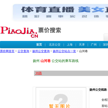
首页
|
北京公交
|
上海
|
天津
|
广州
|
深
票价网首页
>
公交查询
>
扬州公交查询
>
扬州公交站点一览
> 山河巷
扬州
山河巷
公交站的乘车路线
38路
扬州公交线路 --
全程
首站