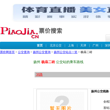
首页
|
北京公交
|
上海
|
天津
|
广州
|
深
票价网首页
>
公交查询
>
扬州公交查询
>
扬州公交站点一览
> 杨庙二砖
扬州
杨庙二砖
公交站的乘车路线
38路
扬州公交线路 --
全程
首站