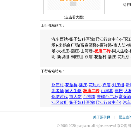
运行
（点击看大图）
上行各站站名：
汽车西站-扬子妇科医院(邗江行政中心)-邗
场)-来鹤台广场(富春酒楼)-百祥路-市人防-
场-大杨庄-燕庄-山河巷-
杨庙二砖
-同人生物
明-新坝组-刘庄组-双庙-花瓶村-潘庄-花瓶桥
下行各站站名：
赵庄村
-
花瓶桥
-
潘庄
-
花瓶村
-
双庙
-
刘庄组
-
新
训考场
-
同人生物
-
杨庙二砖
-
山河巷
-
燕庄
-
大
锦绣时代
-
市人防
-
百祥路
-
来鹤台广场(富春酒
江区政府
-
扬子妇科医院(邗江行政中心)
-
汽车
关于票价网
|
景点查
© 2006-2020 piaojia.cn, all rights reserv