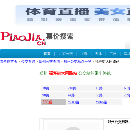
首页
|
北京公交
|
上海
|
天津
|
广州
|
深
票价网首页
>
公交查询
>
郑州公交查询
>
郑州公交站点一览
> 福寿街大同路站
郑州
福寿街大同路站
公交站的乘车路线
38路
210路
13路
60
98路
44路
53路
25
260路
Y803路
Y866路
郑州公交线路 --