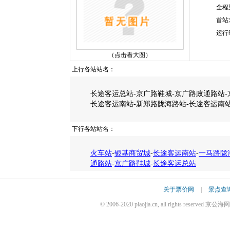
全程
首站
运行
（点击看大图）
上行各站站名：
长途客运总站-京广路鞋城-京广路政通路站-
长途客运南站-新郑路陇海路站-长途客运南站
下行各站站名：
火车站
-
银基商贸城
-
长途客运南站
-
一马路陇
通路站
-
京广路鞋城
-
长途客运总站
关于票价网
|
景点查
© 2006-2020 piaojia.cn, all rights reserv