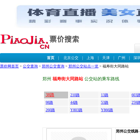
首页
|
北京公交
|
上海
|
天津
|
广州
|
深
票价网首页
>
公交查询
>
郑州公交查询
>
郑州公交站点一览
> 福寿街大同路站
郑州
福寿街大同路站
公交站的乘车路线
38路
210路
13路
603
98路
44路
53路
259
260路
Y803路
Y866路
郑州公交线路 --