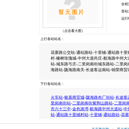
全程
首站
运行
（点击看大图）
上行各站站名：
花寨路公交站-通站路站-十里铺-通站路十里
村-橡树玫瑰城-中州大道尚庄-航海路中州大
站-城东路弓庄-二里岗南街城东路站-二里岗
海路站-陇海路南关-长途客运南站-锦荣商贸
下行各站站名：
火车站
-
银基商贸城
-
陇海路布厂街站
-
长途客
里岗南街站
-
二里岗南街紫荆山路站
-
二里岗
市六十三中
-
金色港湾
-
航海路中州大道站
-
中
站
-
通站路十里铺村站
-
十里铺
-
通站路站
-
花寨