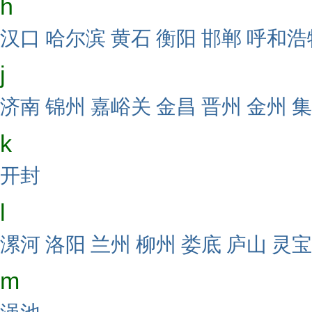
h
汉口
哈尔滨
黄石
衡阳
邯郸
呼和浩
j
济南
锦州
嘉峪关
金昌
晋州
金州
集
k
开封
l
漯河
洛阳
兰州
柳州
娄底
庐山
灵宝
m