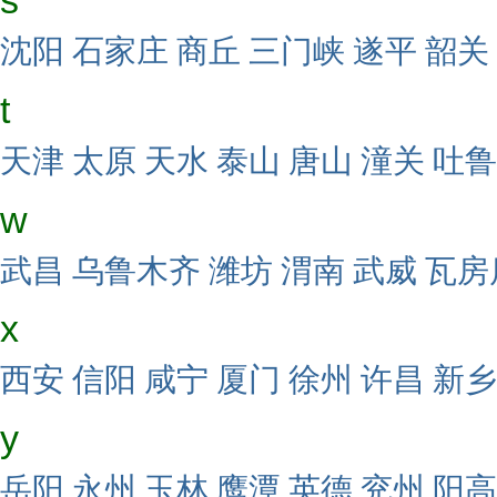
s
沈阳
石家庄
商丘
三门峡
遂平
韶关
t
天津
太原
天水
泰山
唐山
潼关
吐鲁
w
武昌
乌鲁木齐
潍坊
渭南
武威
瓦房
x
西安
信阳
咸宁
厦门
徐州
许昌
新乡
y
岳阳
永州
玉林
鹰潭
英德
兖州
阳高