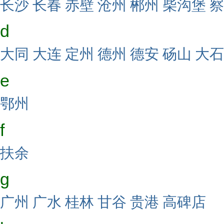
长沙
长春
赤壁
沧州
郴州
柴沟堡
察
d
大同
大连
定州
德州
德安
砀山
大石
e
鄂州
f
扶余
g
广州
广水
桂林
甘谷
贵港
高碑店