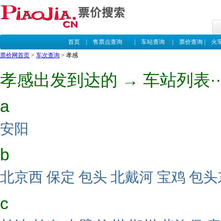
首页
|
售票点查询
|
车站查询
|
票价查询
|
火
票价网首页
>
车次查询
> 孝感
孝感出发到达的 → 车站列表···
a
安阳
b
北京西
保定
包头
北戴河
宝鸡
包头
c