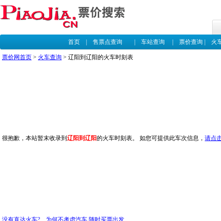
首页
|
售票点查询
|
车站查询
|
票价查询
|
火
票价网首页
>
火车查询
> 辽阳到辽阳的火车时刻表
很抱歉，本站暂末收录到
辽阳到辽阳
的火车时刻表。 如您可提供此车次信息，
请点
没有直达火车? 为何不考虑汽车,随时买票出发