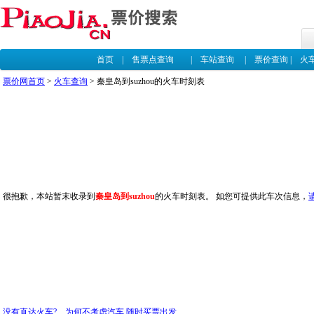
首页
|
售票点查询
|
车站查询
|
票价查询
|
火
票价网首页
>
火车查询
> 秦皇岛到suzhou的火车时刻表
很抱歉，本站暂末收录到
秦皇岛到suzhou
的火车时刻表。 如您可提供此车次信息，
没有直达火车? 为何不考虑汽车,随时买票出发