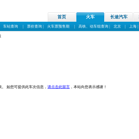
首页
火车
长途汽车
|
车站查询
|
票价查询
|
火车票预售期
|
高铁、动车组查询
|
北京
|
上海
表
表。 如您可提供此车次信息，
请点击此留言
，本站向您表示感谢！