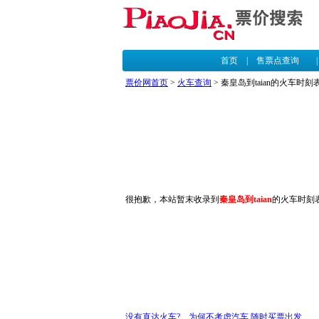
首页
|
售票点查询
票价网首页
>
火车查询
> 秦皇岛到taian的火车时刻
很抱歉，本站暂末收录到
秦皇岛到taian
的火车时刻
没有直达火车? 为何不考虑汽车,随时买票出发