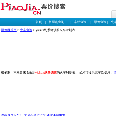
首页
|
售票点查询
|
车站查询
|
票价查询
|
火
票价网首页
>
火车查询
> yichun到景德镇的火车时刻表
很抱歉，本站暂末收录到
yichun到景德镇
的火车时刻表。 如您可提供此车次信息，
没有直达火车? 为何不考虑汽车,随时买票出发