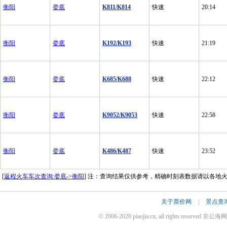
衡阳
娄底
K811/K814
快速
20:14
衡阳
娄底
K192/K193
快速
21:19
衡阳
娄底
K685/K688
快速
22:12
衡阳
娄底
K9052/K9053
快速
22:58
衡阳
娄底
K486/K487
快速
23:52
[
返程火车车次查询:娄底->衡阳
] 注：查询结果仅供参考，精确时刻表数据请以各地
关于票价网
|
景点查
© 2006-2020 piaojia.cn, all rights reserv