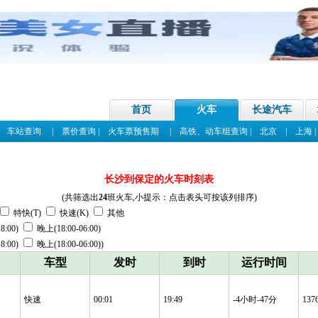
首页
火车
长途汽车
|
车站查询
|
票价查询
|
火车票预售期
|
高铁、动车组查询
|
北京
|
上海
长沙到保定的火车时刻表
(共筛选出
24
班火车,小提示：点击表头可按该列排序)
特快(T)
快速(K)
其他
8:00)
晚上(18:00-06:00)
8:00)
晚上(18:00-06:00))
车型
发时
到时
运行时间
快速
00:01
19:49
-4小时-47分
13