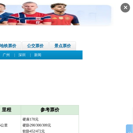
✕
地铁票价
公交票价
景点票价
|
广州
|
深圳
|
新闻
里程
参考票价
硬座170元
76公里
硬卧290/300/309元
软卧452/472元