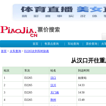
首页
|
售票点查询
|
车站查询
|
票价查询
|
火
首页
>
火车查询
>
D2265次列车时刻表
从汉口开往重庆
站次
车次
站名
到达时间
1
D2265
汉口
始发站
2
D2265
汉川
14:33
3
D2265
天门南
14:50
4
D2265
荆州
15:49