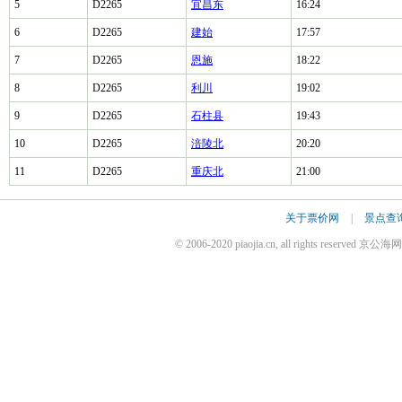
5
D2265
宜昌东
16:24
6
D2265
建始
17:57
7
D2265
恩施
18:22
8
D2265
利川
19:02
9
D2265
石柱县
19:43
10
D2265
涪陵北
20:20
11
D2265
重庆北
21:00
关于票价网
|
景点查
© 2006-2020 piaojia.cn, all rights reserv