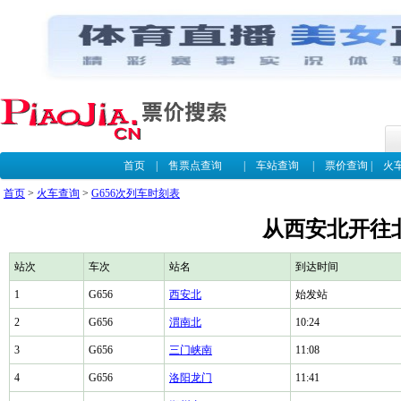
首页
|
售票点查询
|
车站查询
|
票价查询
|
火
首页
>
火车查询
>
G656次列车时刻表
从西安北开往北
站次
车次
站名
到达时间
1
G656
西安北
始发站
2
G656
渭南北
10:24
3
G656
三门峡南
11:08
4
G656
洛阳龙门
11:41