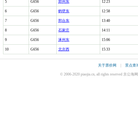
5
G656
郑州东
12:23
6
G656
鹤壁东
12:58
7
G656
邢台东
13:40
8
G656
石家庄
14:11
9
G656
涿州东
15:06
10
G656
北京西
15:33
关于票价网
|
景点查
© 2006-2020 piaojia.cn, all rights reserv