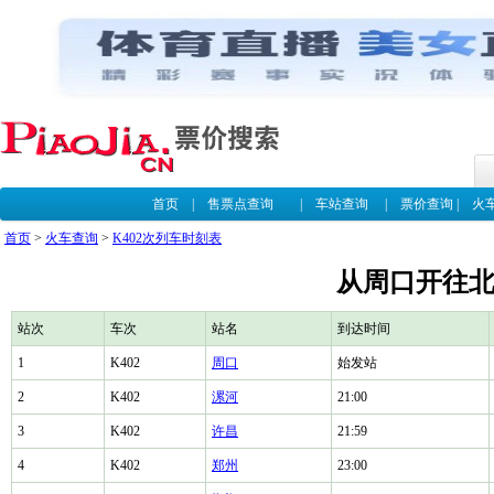
首页
|
售票点查询
|
车站查询
|
票价查询
|
火
首页
>
火车查询
>
K402次列车时刻表
从周口开往北
站次
车次
站名
到达时间
1
K402
周口
始发站
2
K402
漯河
21:00
3
K402
许昌
21:59
4
K402
郑州
23:00