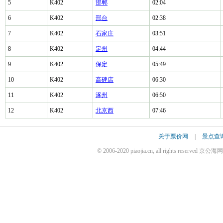
5
K402
邯郸
02:04
6
K402
邢台
02:38
7
K402
石家庄
03:51
8
K402
定州
04:44
9
K402
保定
05:49
10
K402
高碑店
06:30
11
K402
涿州
06:50
12
K402
北京西
07:46
关于票价网
|
景点查
© 2006-2020 piaojia.cn, all rights reserv