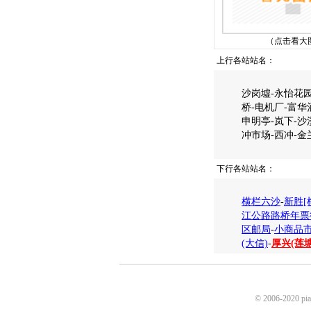
（点击看大
上行各站站名：
沙岗墟-永怡花园
桥-电机厂-富华
申明亭-岚下-沙
冲市场-西冲-金
下行各站站名：
横栏六沙
-
新胜[
江公路路桥年票
区邮局
-
小商品
(大信)
-
厚兴(莲
© 2006-2020 p