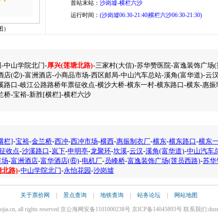
首站末站：
沙岗墟-横栏六沙
运行时间：
(沙岗墟06:30-21:40|横栏六沙06:30-21:30)
图）
-中山学院北门-
厚兴(莲塘北路)
-三家村(大信)-苏华赞医院-富逸装饰广场(
酒店(②)-富洲酒店-小商品市场-西区邮局-中山汽车总站-溪角(富华道)-云汉
溪路口-岐江公路路桥年票征收点-横沙大桥-横东一村-横东路口-横东-惠振
兰桥-宝裕-新胜[横栏]-横栏六沙
横栏]
-
宝裕
-
金兰桥
-
西冲
-
西冲市场
-
横西
-
惠振制衣厂
-
横东
-
横东路口
-
横东
征收点
-
沙溪路口
-
岚下
-
申明亭
-
龙聚环
-
坎溪
-
云汉
-
溪角(富华道)
-
中山汽车总
市场
-
富洲酒店
-
富华酒店(⑥)
-
电机厂
-
员峰桥
-
富逸装饰广场(莲员西路)
-
苏华
塘北路)
-
中山学院北门
-
永怡花园
-
沙岗墟
关于票价网
|
景点查询
|
地铁查询
|
站务论坛
|
网站地图
iaojia.cn, all rights reserved 京公海网安备1101000238号 京ICP备14045893号 联系我们:dnz