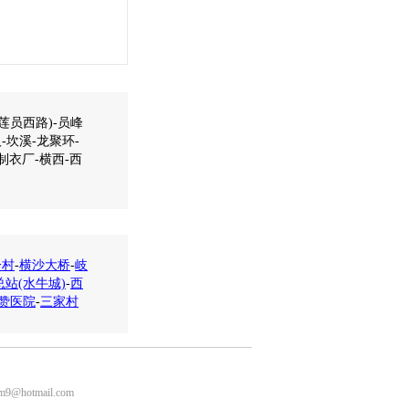
莲员西路)-员峰
-坎溪-龙聚环-
制衣厂-横西-西
一村
-
横沙大桥
-
岐
站(水牛城)
-
西
赞医院
-
三家村
m9@hotmail.com