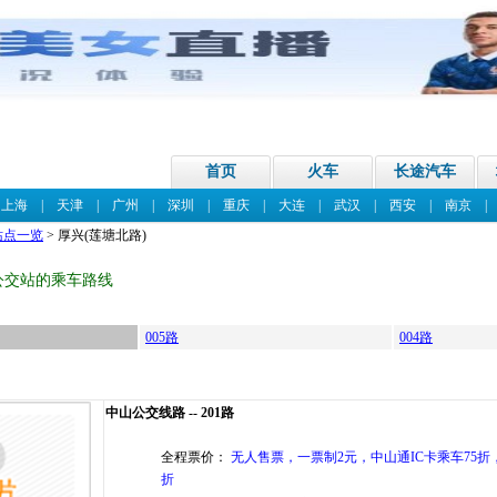
首页
火车
长途汽车
|
上海
|
天津
|
广州
|
深圳
|
重庆
|
大连
|
武汉
|
西安
|
南京
站点一览
> 厚兴(莲塘北路)
公交站的乘车路线
005路
004路
中山公交线路 -- 201路
全程票价：
无人售票，一票制2元，中山通IC卡乘车75折，
折