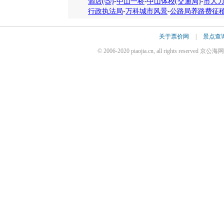
酒店(⑤)
-
中山一桥
-
中山体校(交通局)
-
市人
行政执法局
-
万科城市风景
-
公路局养路费征
关于票价网
|
景点查
© 2006-2020 piaojia.cn, all rights reserv