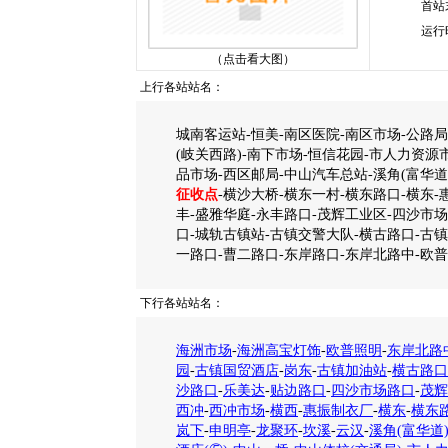
首站
运行
（点击看大图）
上行各站站名：
城南客运站-恒美-南区医院-南区市场-公路
(岐关西路)-南下市场-恒信花园-市人力资源市
品市场-西区邮局-中山汽车总站-溪角(富华道)
征收点
-横沙大桥-横东一村-横东路口-横东-
丰-盛雅华庭-永丰路口-茂辉工业区-四沙市场
口-城轨古镇站-古镇交警大队-横古路口-古镇
一路口-曹二路口-东岸路口-东岸北路中-欧
下行各站站名：
海洲市场
-
海洲高宝灯饰
-
欧普照明
-
东岸北路
园
-
古镇国贸酒店
-
岗东
-
古镇加油站
-
横古路口
沙路口
-
乐美达
-
贴边路口
-
四沙市场路口
-
茂辉
西冲
-
西冲市场
-
横西
-
惠振制衣厂
-
横东
-
横东
岚下
-
申明亭
-
龙聚环
-
坎溪
-
云汉
-
溪角(富华道