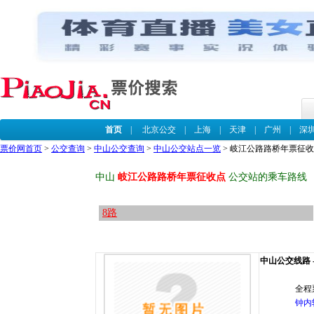
首页
|
北京公交
|
上海
|
天津
|
广州
|
深
票价网首页
>
公交查询
>
中山公交查询
>
中山公交站点一览
> 岐江公路路桥年票征
中山
岐江公路路桥年票征收点
公交站的乘车路线
8路
中山公交线路 -
全程
钟内