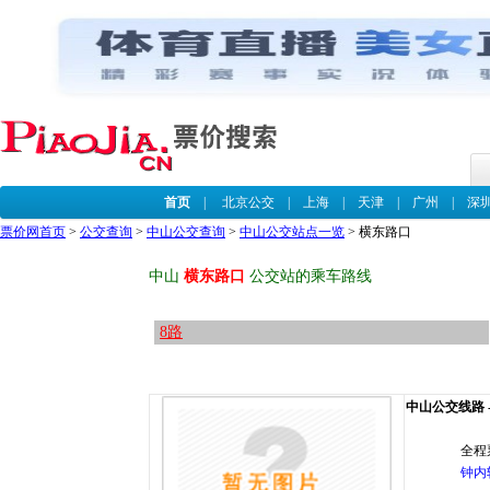
首页
|
北京公交
|
上海
|
天津
|
广州
|
深
票价网首页
>
公交查询
>
中山公交查询
>
中山公交站点一览
> 横东路口
中山
横东路口
公交站的乘车路线
8路
中山公交线路 -
全程
钟内