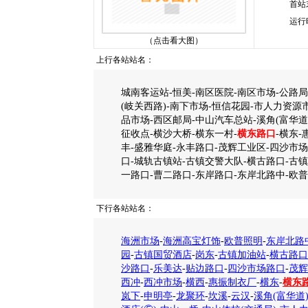
首站
运行
（点击看大图）
上行各站站名：
城南客运站-恒美-南区医院-南区市场-公路
(岐关西路)-南下市场-恒信花园-市人力资源市
品市场-西区邮局-中山汽车总站-溪角(富华道
征收点-横沙大桥-横东一村-
横东路口
-横东
丰-盛雅华庭-永丰路口-茂辉工业区-四沙市场
口-城轨古镇站-古镇交警大队-横古路口-古镇
一路口-曹二路口-东岸路口-东岸北路中-欧
下行各站站名：
海洲市场
-
海洲高宝灯饰
-
欧普照明
-
东岸北路
园
-
古镇国贸酒店
-
岗东
-
古镇加油站
-
横古路口
沙路口
-
乐美达
-
贴边路口
-
四沙市场路口
-
茂辉
西冲
-
西冲市场
-
横西
-
惠振制衣厂
-
横东
-
横东
岚下
-
申明亭
-
龙聚环
-
坎溪
-
云汉
-
溪角(富华道