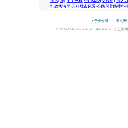
酒店(⑤)
-
中山一桥
-
中山体校(交通局)
-
市人
行政执法局
-
万科城市风景
-
公路局养路费征
关于票价网
|
景点查
© 2006-2020 piaojia.cn, all rights reserv