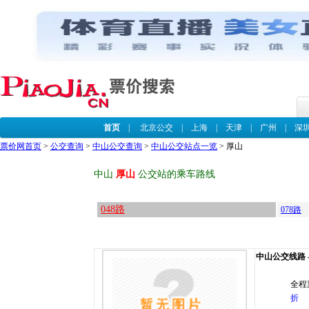
首页
|
北京公交
|
上海
|
天津
|
广州
|
深
票价网首页
>
公交查询
>
中山公交查询
>
中山公交站点一览
> 厚山
中山
厚山
公交站的乘车路线
048路
078路
中山公交线路 --
全程
折