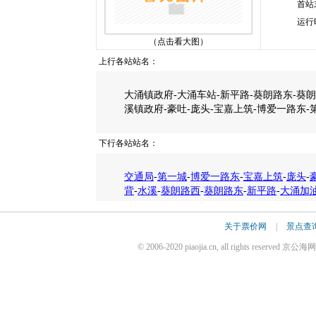
首站
运行
（点击看大图）
上行各站站名：
大涌镇政府-大涌车站-新平路-葵朗路东-葵朗
溪镇政府-豪吐-庞头-宝嘉上筑-博爱一路东-
下行各站站名：
交通局
-
第一城
-
博爱一路东
-
宝嘉上筑
-
庞头
-
背
-
水溪
-
葵朗路西
-
葵朗路东
-
新平路
-
大涌加
关于票价网
|
景点查
© 2006-2020 piaojia.cn, all rights reserv